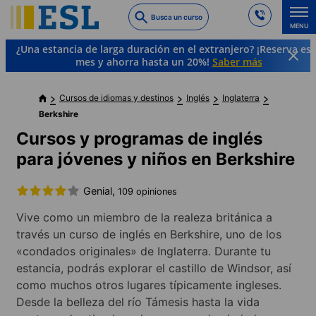
Skip
Busca un curso
to
MENU
main
¿Una estancia de larga duración en el extranjero? ¡Reserva es
content
mes y ahorra hasta un 20%!
Saber más
Cursos de idiomas y destinos
Inglés
Inglaterra
Berkshire
Cursos y programas de inglés
para jóvenes y niños en Berkshire
Genial,
109 opiniones
Vive como un miembro de la realeza británica a
través un curso de inglés en Berkshire, uno de los
«condados originales» de Inglaterra. Durante tu
estancia, podrás explorar el castillo de Windsor, así
como muchos otros lugares típicamente ingleses.
Desde la belleza del río Támesis hasta la vida