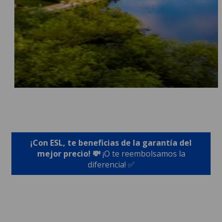
¡Con ESL, te beneficias de la garantía del
mejor precio! 💸
¡O te reembolsamos la
diferencia! ✅