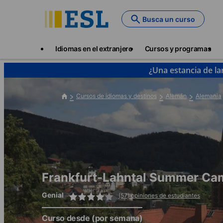
Skip
to
Busca un curso
main
content
Main
Idiomas en el extranjero
Cursos y programas
navigation
¿Una estancia de la
Cursos de idiomas y destinos
Alemán
Alemania
Frankfurt-Lahntal Summer Ca
Genial
(57) opiniones de estudiantes
Curso desde
(por semana)