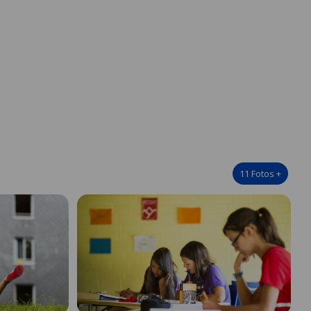
11
Fotos
+