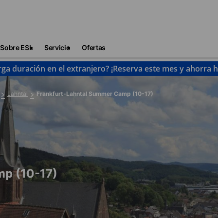
Sobre ESL
Servicio
Ofertas
rga duración en el extranjero? ¡Reserva este mes y ahorra 
Lahntal
Frankfurt-Lahntal Summer Camp (10-17)
mp (10-17)