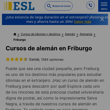
Skip
Busca un curso
to
MENU
main
¿Una estancia de larga duración en el extranjero? ¡Reserva es
content
mes y ahorra hasta un 20%!
Saber más
Cursos de idiomas y destinos
Alemán
Alemania
Friburgo
Cursos de alemán en Friburgo
Genial,
1584 opiniones
Puede que sea una ciudad pequeña, pero Freiburg
es uno de los destinos más populares para estudiar
idiomas en el extranjero. ¡Haz un curso de alemán en
Freiburg para descubrir por qué! Explora cada uno
de los rincones de esta preciosa ciudad universitaria
digna de postal, así como la impresionante Selva
Negra, a través de nuestros cursos de alemán en
Freiburg. Te sentirás como en casa mientras