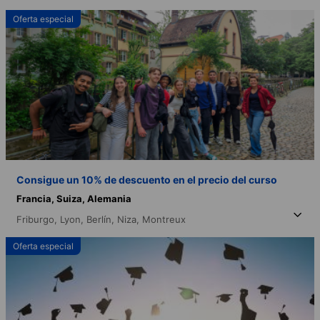
Oferta especial
Consigue un 10% de descuento en el precio del curso
Francia,
Suiza,
Alemania
Friburgo,
Lyon,
Berlín,
Niza,
Montreux
Oferta especial