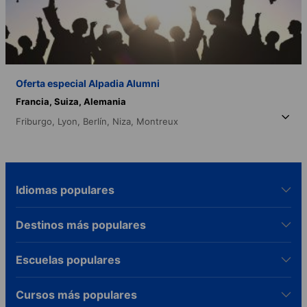
Oferta especial Alpadia Alumni
Francia,
Suiza,
Alemania
Friburgo,
Lyon,
Berlín,
Niza,
Montreux
Idiomas populares
Destinos más populares
Escuelas populares
Cursos más populares