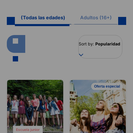
(Todas las edades)
Adultos (16+)
Ju
Sort by:
Popularidad
Oferta especial
Escuela junior