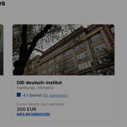
es
DID deutsch-institut
Hamburgo,
Alemania
4.1 Genial
(81 opiniones)
Curso desde (por semana)
200 EUR
MÁS INFORMACIÓN