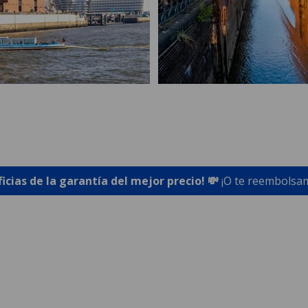
ficias de la garantía del mejor precio! 💸
¡O te reembolsam