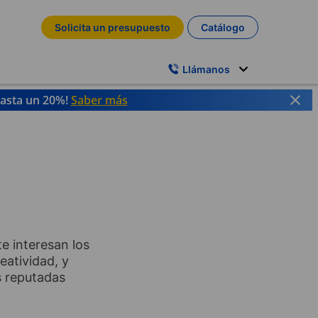
Solicita un presupuesto
Catálogo
Llámanos
hasta un 20%!
Saber más
te interesan los
atividad, y
s reputadas