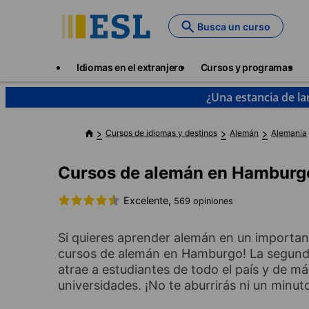
Skip
to
Busca un curso
main
content
Main
Idiomas en el extranjero
Cursos y programas
navigation
¿Una estancia de la
Cursos de idiomas y destinos
Alemán
Alemania
Cursos de alemán en Hamburg
Excelente,
569 opiniones
Si quieres aprender alemán en un importante
cursos de alemán en Hamburgo! La segunda
atrae a estudiantes de todo el país y de má
universidades. ¡No te aburrirás ni un min