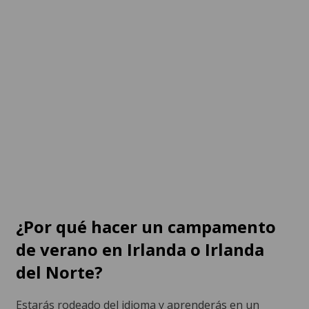
En casa del profesor
Limerick
(10-17) - Irlanda
Desde 160 EUR por
Desde 1.200 EUR por
semana
semana
¿Por qué hacer un campamento
de verano en Irlanda o Irlanda
del Norte?
Estarás rodeado del idioma y aprenderás en un