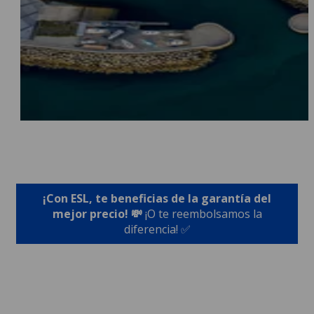
¡Con ESL, te beneficias de la garantía del
mejor precio! 💸
¡O te reembolsamos la
diferencia! ✅