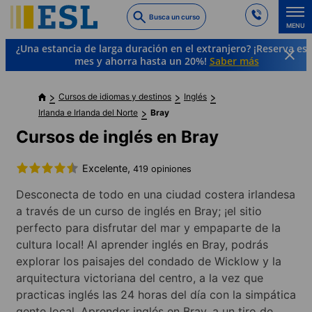
Skip
Busca un curso
to
MENU
main
¿Una estancia de larga duración en el extranjero? ¡Reserva es
content
mes y ahorra hasta un 20%!
Saber más
Cursos de idiomas y destinos
Inglés
Irlanda e Irlanda del Norte
Bray
Cursos de inglés en Bray
Excelente,
419 opiniones
Desconecta de todo en una ciudad costera irlandesa
a través de un curso de inglés en Bray; ¡el sitio
perfecto para disfrutar del mar y empaparte de la
cultura local! Al aprender inglés en Bray, podrás
explorar los paisajes del condado de Wicklow y la
arquitectura victoriana del centro, a la vez que
practicas inglés las 24 horas del día con la simpática
gente local. Aprender inglés en Bray, a un tiro de