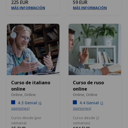
225 EUR
59 EUR
MÁS INFORMACIÓN
MÁS INFORMACIÓN
Curso de italiano
Curso de ruso
online
online
Online,
Online
Online,
Online
4.3 Genial
4.4 Genial
(6
(3
opiniones)
opiniones)
Curso desde (por
Curso desde (2
semana)
semanas)