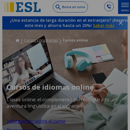
Skip
Busca un curso
MENU
to
main
¿Una estancia de larga duración en el extranjero? ¡Reserva
content
este mes y ahorra hasta un 20%!
Saber más
Cursos y programas
Cursos online
Cursos de idiomas online
Clases online: el complemento perfecto para tu
aventura lingüística en el extranjero.
Información sobre el curso