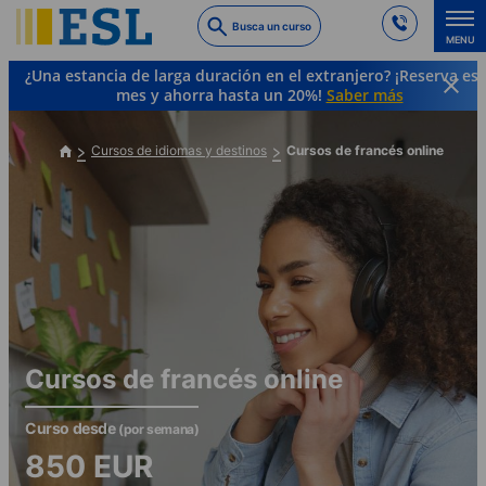
Skip
Busca un curso
to
MENU
main
¿Una estancia de larga duración en el extranjero? ¡Reserva es
content
mes y ahorra hasta un 20%!
Saber más
Cursos de idiomas y destinos
Cursos de francés online
Cursos de francés online
Curso desde
(por semana)
850
EUR