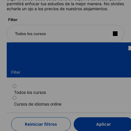
permitirá enfocar tus estudios de la mejor manera. No olvides
echarle un ojo a los precios de nuestros alojamientos.
Filter
Todos los cursos
Filter
Todos los cursos
Curso privado, 10 lecciones/semana
Cursos de idiomas online
Duración: 1 - 52 semanas
Niveles: Principiante a Avanzado (C1)
1 semana
desde
Reiniciar filtros
Aplicar
940 EUR