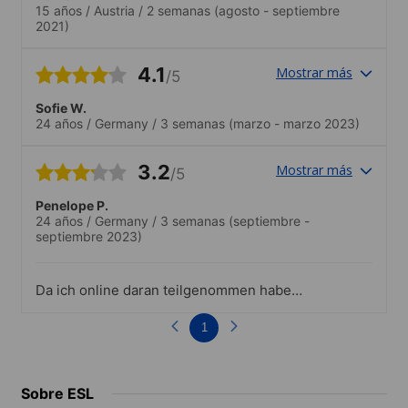
15 años
/
Austria
/
2 semanas
(agosto - septiembre
2021)
4.1
Mostrar más
/5
Sofie W.
24 años
/
Germany
/
3 semanas
(marzo - marzo 2023)
3.2
Mostrar más
/5
Penelope P.
24 años
/
Germany
/
3 semanas
(septiembre -
septiembre 2023)
Da ich online daran teilgenommen habe,
kann ich nichts zu den Standards vor Ort
sagen
1
Sobre ESL