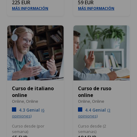
225 EUR
59 EUR
MÁS INFORMACIÓN
MÁS INFORMACIÓN
Curso de italiano
Curso de ruso
online
online
Online,
Online
Online,
Online
4.3 Genial
4.4 Genial
(6
(3
opiniones)
opiniones)
Curso desde (por
Curso desde (2
semana)
semanas)