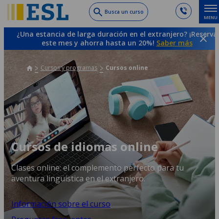
Skip
Busca un curso
MENU
to
main
¿Una estancia de larga duración en el extranjero? ¡Reserva
content
este mes y ahorra hasta un 20%!
Saber más
Cursos y programas
Cursos online
Cursos de idiomas online
Clases online: el complemento perfecto para tu
aventura lingüística en el extranjero.
Información sobre el curso