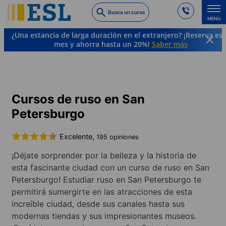
Skip
Busca un curso
to
MENU
main
¿Una estancia de larga duración en el extranjero? ¡Reserva es
content
mes y ahorra hasta un 20%!
Saber más
Cursos de idiomas y destinos
Ruso
Rusia
San Petersburgo
Cursos de ruso en San
Petersburgo
Excelente,
195 opiniones
¡Déjate sorprender por la belleza y la historia de
esta fascinante ciudad con un curso de ruso en San
Petersburgo! Estudiar ruso en San Petersburgo te
permitirá sumergirte en las atracciones de esta
increíble ciudad, desde sus canales hasta sus
modernas tiendas y sus impresionantes museos.