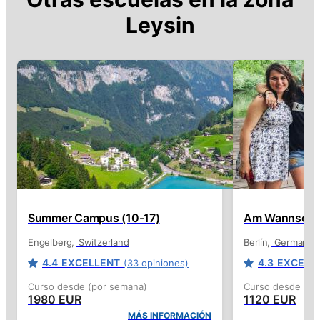
Leysin
Summer Campus (10-17)
Am Wannsee C
Engelberg
Switzerland
Berlín
Germany
4.4
EXCELLENT
4.3
EXCELL
(33 opiniones)
Curso desde (por semana)
Curso desde (po
1980 EUR
1120 EUR
MÁS INFORMACIÓN