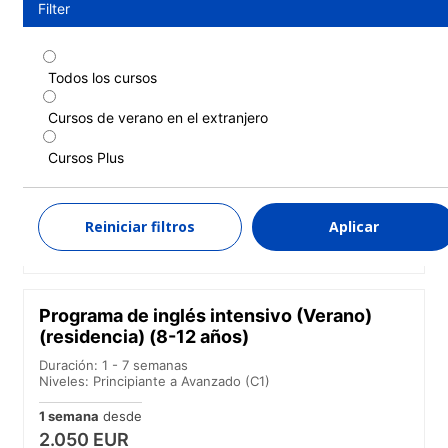
Filter
Todos los cursos
Programa de inglés estándar (Verano)
(residencia) (8-12 años)
Cursos de verano en el extranjero
Duración: 1 - 7 semanas
Cursos Plus
Niveles: Principiante a Avanzado (C1)
1 semana
desde
1.940 EUR
Reiniciar filtros
Aplicar
MÁS INFORMACIÓN
Programa de inglés intensivo (Verano)
(residencia) (8-12 años)
Duración: 1 - 7 semanas
Niveles: Principiante a Avanzado (C1)
1 semana
desde
2.050 EUR