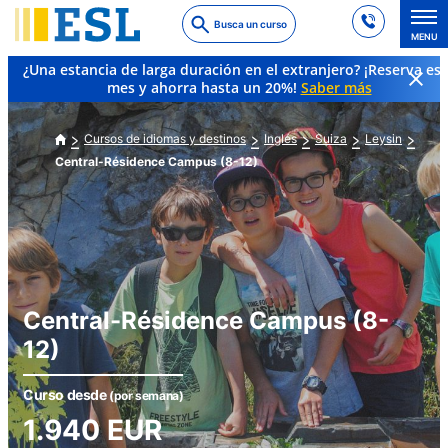
Skip
Busca un curso
to
MENU
main
¿Una estancia de larga duración en el extranjero? ¡Reserva es
content
mes y ahorra hasta un 20%!
Saber más
Cursos de idiomas y destinos
Inglés
Suiza
Leysin
Central-Résidence Campus (8-12)
Central-Résidence Campus (8-
12)
Curso desde
(por semana)
1.940
EUR