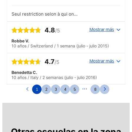
Seul restriction selon à qui on
recommande cette expérience : Le prix
relativement élevé.
4.8
Mostrar más
/5
Robbe V.
10 años
/
Switzerland
/
1 semana
(julio - julio 2015)
4.7
Mostrar más
/5
Benedetta C.
10 años
/
Italy
/
2 semanas
(julio - julio 2016)
...
1
2
3
4
5
8
Otras escuelas en la zona