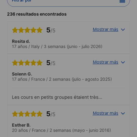
236 resultados encontrados
5
Mostrar más
/5
Rosita d.
17 años
/
Italy
/
3 semanas
(junio - julio 2026)
5
Mostrar más
/5
Solenn G.
17 años
/
France
/
2 semanas
(julio - agosto 2025)
Les cours en petits groupes étaient très
intéressants et utiles. Les professeurs
étaient geniaux..Parfait
5
Mostrar más
/5
Esther B.
20 años
/
France
/
2 semanas
(mayo - junio 2016)