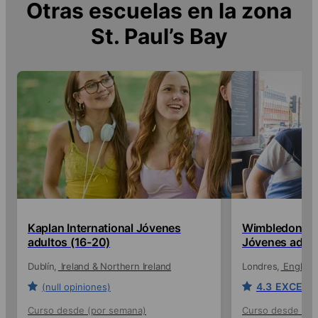
Otras escuelas en la zona
St. Paul’s Bay
Kaplan International Jóvenes
Wimbledon Sch
adultos (16-20)
Jóvenes adult
Dublín
Ireland & Northern Ireland
Londres
England
4.3
EXCELL
(null opiniones)
Curso desde (por semana)
Curso desde (po