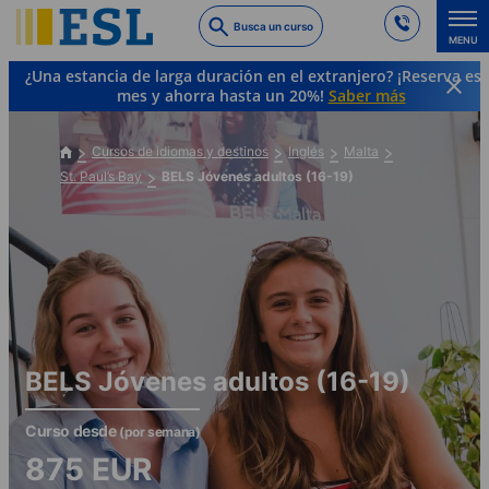
Skip
Busca un curso
to
MENU
main
¿Una estancia de larga duración en el extranjero? ¡Reserva es
content
mes y ahorra hasta un 20%!
Saber más
Cursos de idiomas y destinos
Inglés
Malta
St. Paul’s Bay
BELS Jóvenes adultos (16-19)
BELS Jóvenes adultos (16-19)
Curso desde
(por semana)
875
EUR