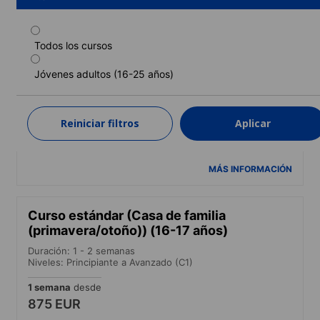
Todos los cursos
Curso estándar (Casa de familia (Verano))
(16-17 años)
Jóvenes adultos (16-25 años)
Duración: 1 - 11 semanas
Niveles: Principiante a Avanzado (C1)
Reiniciar filtros
Aplicar
1 semana
desde
960 EUR
MÁS INFORMACIÓN
Curso estándar (Casa de familia
(primavera/otoño)) (16-17 años)
Duración: 1 - 2 semanas
Niveles: Principiante a Avanzado (C1)
1 semana
desde
875 EUR