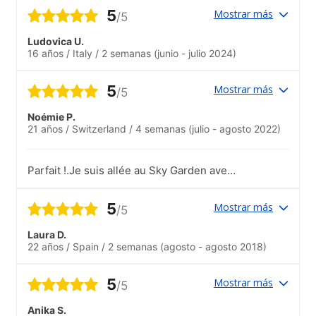
5
Mostrar más
/5
Ludovica U.
16 años
/
Italy
/
2 semanas
(junio - julio 2024)
5
Mostrar más
/5
Noémie P.
21 años
/
Switzerland
/
4 semanas
(julio - agosto 2022)
Parfait !.Je suis allée au Sky Garden avec
l'école. En 2020 j'étais venue dans cette
école également (avant la pandémie), et
5
Mostrar más
/5
j'avais pu aller voir des Musicals avec
l'école (les tickets étaient moins chers
Laura D.
ainsi), j'avais fait une après-midi de
22 años
/
Spain
/
2 semanas
(agosto - agosto 2018)
football et une visite guidée de Notting
Hill.
5
Mostrar más
/5
Anika S.