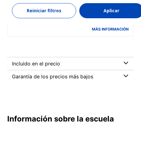
materna (C2)
Reiniciar filtros
Aplicar
1 semana
desde
840 EUR
MÁS INFORMACIÓN
Incluido en el precio
Garantía de los precios más bajos
Información sobre la escuela