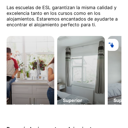
Las escuelas de ESL garantizan la misma calidad y
excelencia tanto en los cursos como en los
alojamientos. Estaremos encantados de ayudarte a
encontrar el alojamiento perfecto para ti.
Superior
Superi
Casa de familia
Student House
Stude
Kings Lodge (a
Queen
partir de 18
(a par
años)
años)