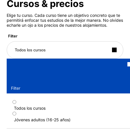
Cursos & precios
Elige tu curso. Cada curso tiene un objetivo concreto que te
permitirá enfocar tus estudios de la mejor manera. No olvides
echarle un ojo a los precios de nuestros alojamientos.
Filter
Todos los cursos
Filter
Todos los cursos
Global Leaders (17-21 años)
Jóvenes adultos (16-25 años)
Duración: 1 - 4 semanas
Niveles: Intermedio superior (B2) a Cercano a la lengua