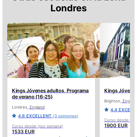
Londres
Kings Jóvenes adultos, Programa
Kings Jóvenes
de verano (16-25)
Brighton
Englan
Londres
England
4.4
EXCELL
4.6
EXCELLENT
(3 opiniones)
Curso desde (po
1900 EUR
Curso desde (por semana)
1533 EUR