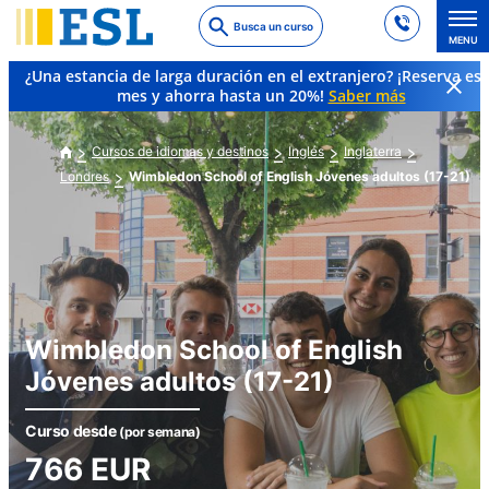
Skip
Busca un curso
to
MENU
main
¿Una estancia de larga duración en el extranjero? ¡Reserva es
content
mes y ahorra hasta un 20%!
Saber más
Cursos de idiomas y destinos
Inglés
Inglaterra
Londres
Wimbledon School of English Jóvenes adultos (17-21)
Wimbledon School of English
Jóvenes adultos (17-21)
Curso desde
(por semana)
766
EUR