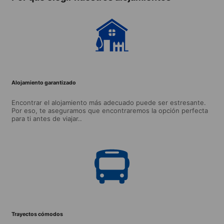
para
estudiantes
menores de 18
años y Jóvenes
Adultos)
Alojamiento garantizado
Encontrar el alojamiento más adecuado puede ser estresante.
Por eso, te aseguramos que encontraremos la opción perfecta
para ti antes de viajar..
Trayectos cómodos