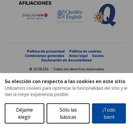
AFILIACIONES
Política de privacidad
Política de cookies
Condiciones generales
Aviso legal
Socios
Declaración de Accesibilidad
© 2026 ESL - Todos los derechos reservados
Su elección con respecto a las cookies en este sitio
Utilizamos cookies para optimizar la funcionalidad del sitio y le
dan la mejor experiencia posible.
Déjame
Sólo las
¡Todo
elegir
básicas
bien!
Solicita un presupuesto
Catálogo