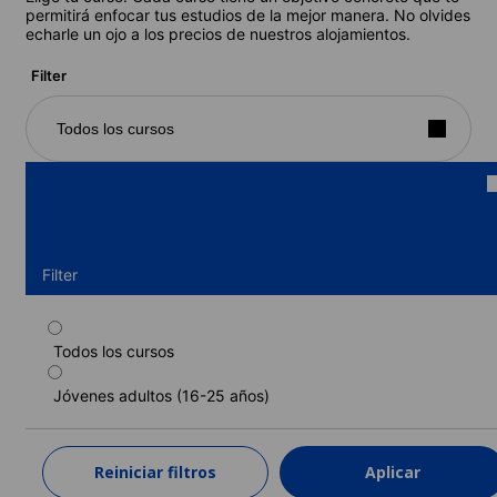
permitirá enfocar tus estudios de la mejor manera. No olvides
echarle un ojo a los precios de nuestros alojamientos.
Filter
Todos los cursos
Filter
Todos los cursos
Jóvenes adultos - Programa estándar
(Casa de familia) (16-20 años)
Jóvenes adultos (16-25 años)
Duración: 2 - 9 semanas
Niveles: Principiante a Cercano a la lengua materna (C2)
Reiniciar filtros
Aplicar
2 semanas
desde