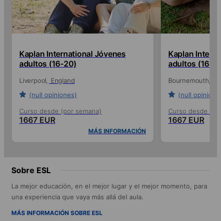
Kaplan International Jóvenes
Kaplan Intern
adultos (16-20)
adultos (16-2
Liverpool
England
Bournemouth
En
(null opiniones)
(null opinione
Curso desde (por semana)
Curso desde (po
1667 EUR
1667 EUR
MÁS INFORMACIÓN
Sobre ESL
La mejor educación, en el mejor lugar y el mejor momento, para
una experiencia que vaya más allá del aula.
MÁS INFORMACIÓN SOBRE ESL