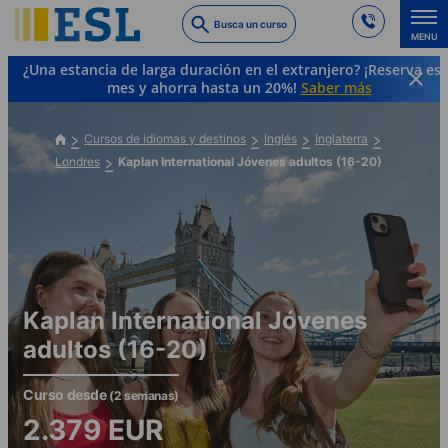
Skip
Busca un curso
to
MENU
main
¿Una estancia de larga duración en el extranjero? ¡Reserva es
content
mes y ahorra hasta un 20%!
Saber más
Cursos de idiomas y destinos
Inglés
Inglaterra
Londres
Kaplan International Jóvenes adultos (16-20)
Kaplan International Jóvenes
adultos (16-20)
Curso desde
(2 semanas)
2.379
EUR