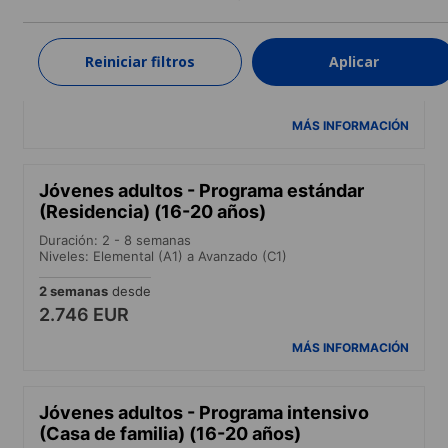
Duración: 2 - 9 semanas
Niveles: Elemental (A1) a Avanzado (C1)
Reiniciar filtros
Aplicar
2 semanas
desde
1.839 EUR
MÁS INFORMACIÓN
Jóvenes adultos - Programa estándar
(Residencia) (16-20 años)
Duración: 2 - 8 semanas
Niveles: Elemental (A1) a Avanzado (C1)
2 semanas
desde
2.746 EUR
MÁS INFORMACIÓN
Jóvenes adultos - Programa intensivo
(Casa de familia) (16-20 años)