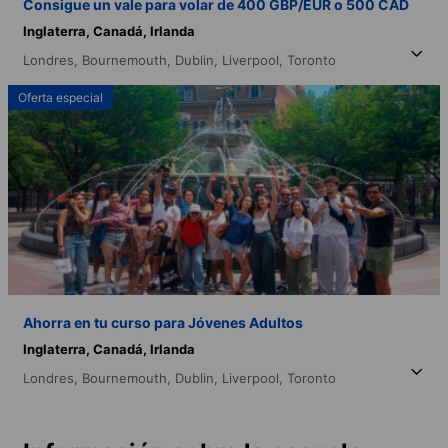
Consigue un vale para volar de 400 GBP/EUR o 500 CAD
Inglaterra,
Canadá,
Irlanda
Londres,
Bournemouth,
Dublin,
Liverpool,
Toronto
Oferta especial
Ahorra en tu curso para Jóvenes Adultos
Inglaterra,
Canadá,
Irlanda
Londres,
Bournemouth,
Dublin,
Liverpool,
Toronto