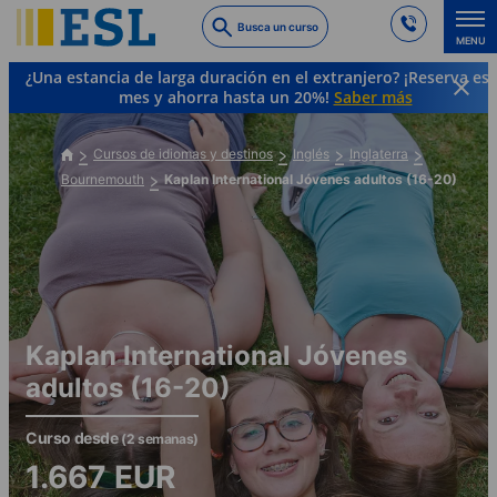
Skip
Busca un curso
to
MENU
main
¿Una estancia de larga duración en el extranjero? ¡Reserva es
content
mes y ahorra hasta un 20%!
Saber más
Cursos de idiomas y destinos
Inglés
Inglaterra
Bournemouth
Kaplan International Jóvenes adultos (16-20)
Kaplan International Jóvenes
adultos (16-20)
Curso desde
(2 semanas)
1.667
EUR