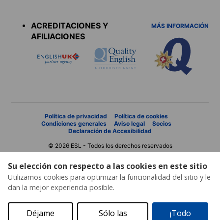
Accreditations
menu
ACREDITACIONES Y
MÁS INFORMACIÓN
AFILIACIONES
Política de privacidad
Política de cookies
Condiciones generales
Aviso legal
Socios
Declaración de Accesibilidad
© 2026 ESL - Todos los derechos reservados
Su elección con respecto a las cookies en este sitio
Utilizamos cookies para optimizar la funcionalidad del sitio y le
dan la mejor experiencia posible.
Déjame
Sólo las
¡Todo