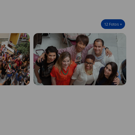
12
Fotos
+