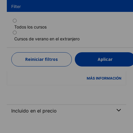
Filter
Todos los cursos
Programa de inglés estándar (residencia)
(12-17 años)
Cursos de verano en el extranjero
Duración: 1 - 4 semanas
Niveles: Principiante a Avanzado (C1)
Reiniciar filtros
Aplicar
1 semana
desde
1.500 EUR
MÁS INFORMACIÓN
Incluido en el precio