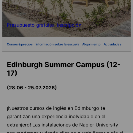
Presupuesto gratuito
Inscripción
Cursos & precios
Información sobre la escuela
Alojamiento
Actividades
Edinburgh Summer Campus (12-
17)
(28.06 - 25.07.2026)
¡Nuestros cursos de inglés en Edimburgo te
garantizan una experiencia inolvidable en el
extranjero! Las instalaciones de Napier University
son modernas y desde ellas se puede llegar a pie al