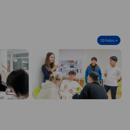
10
Fotos
+