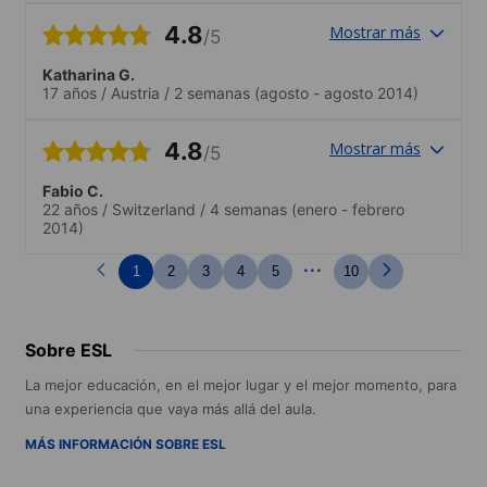
tillgång till både bra restauranger,
4.8
Mostrar más
/5
stränder och till centrum. Det fanns även
mycket roliga utflykter och aktiviteter
Katharina G.
som skolan ordnade runt om i staden.
17 años
/
Austria
/
2 semanas
(agosto - agosto 2014)
4.8
Mostrar más
/5
Fabio C.
22 años
/
Switzerland
/
4 semanas
(enero - febrero
2014)
...
1
2
3
4
5
10
Sobre ESL
La mejor educación, en el mejor lugar y el mejor momento, para
una experiencia que vaya más allá del aula.
MÁS INFORMACIÓN SOBRE ESL