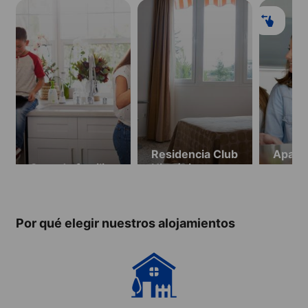
Residencia Club
Apart
Casa de familia
Hispánico
compar
partir
años, 
seman
Por qué elegir nuestros alojamientos