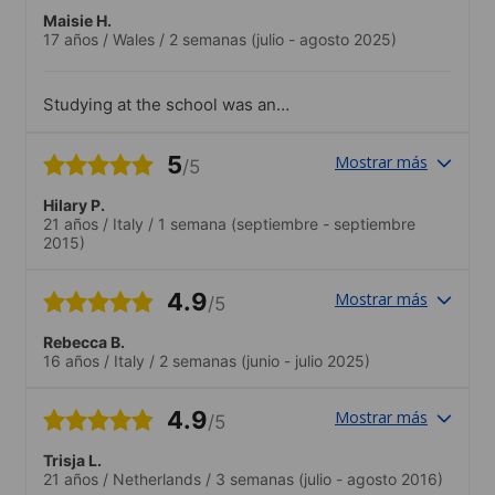
Maisie H.
17 años
/
Wales
/
2 semanas
(julio - agosto 2025)
Studying at the school was an
unforgettable experience, not only have I
improved my spanish but I’ve met so
5
Mostrar más
/5
many new people from all over the world.
The school’s location is great, after
Hilary P.
classes it was easy for me to get to the
21 años
/
Italy
/
1 semana
(septiembre - septiembre
centre or travel to cities close by to
2015)
spend time exploring..I really enjoyed the
activities that I took part in, especially the
excursions.
4.9
Mostrar más
/5
Rebecca B.
16 años
/
Italy
/
2 semanas
(junio - julio 2025)
4.9
Mostrar más
/5
Trisja L.
21 años
/
Netherlands
/
3 semanas
(julio - agosto 2016)