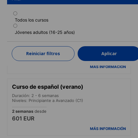
Todos los cursos
Curso de español (primavera)
Jóvenes adultos (16-25 años)
Duración: 1 - 2 semanas
Niveles: Principiante a Avanzado (C1)
1 semana
desde
Reiniciar filtros
Aplicar
377 EUR
MÁS INFORMACIÓN
Curso de español (verano)
Duración: 2 - 6 semanas
Niveles: Principiante a Avanzado (C1)
2 semanas
desde
601 EUR
MÁS INFORMACIÓN