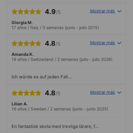
4.9
Mostrar más
/5
Giorgia M.
17 años
/
Italy
/
3 semanas
(junio - julio 2015)
4.8
Mostrar más
/5
Amanda K.
19 años
/
Switzerland
/
2 semanas
(julio - julio 2026)
Ich würde es auf jeden Fall
weiterempfehlen, es hat mir an nichts
gefehlt. Ich war nur etwas verwirrt, weil
4.8
Mostrar más
/5
ich dachte es gäbe eine Küche zur freien
Verwendung, aber vielleicht habe ich
Lilian A.
auch etwas falsch verstanden 🤷🏼‍♀️.Die
16 años
/
Sweden
/
2 semanas
(junio - junio 2025)
Angebote waren sehr gut organisiert, das
es cool :)
En fantastisk skola med trevliga lärare, fin
pool, mysigt café och resurang och nära