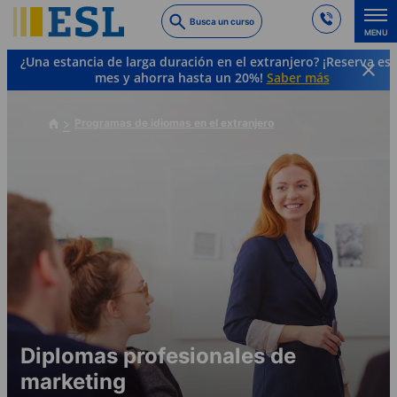
Skip
Busca un curso
to
MENU
main
¿Una estancia de larga duración en el extranjero? ¡Reserva es
content
mes y ahorra hasta un 20%!
Saber más
Programas de idiomas en el extranjero
Diplomas profesionales de
marketing