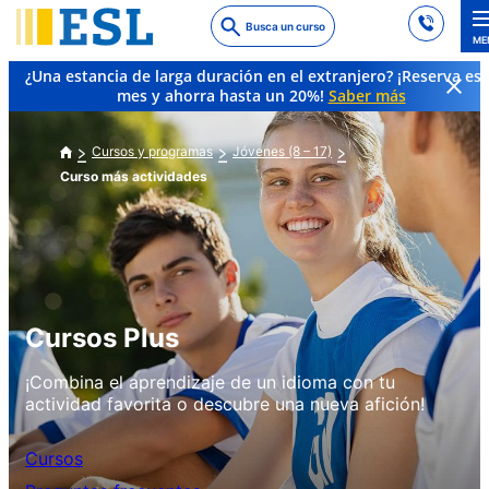
Skip
Busca un curso
to
ME
main
¿Una estancia de larga duración en el extranjero? ¡Reserva es
content
mes y ahorra hasta un 20%!
Saber más
Cursos y programas
Jóvenes (8 – 17)
Curso más actividades
Cursos Plus
¡Combina el aprendizaje de un idioma con tu
actividad favorita o descubre una nueva afición!
Cursos