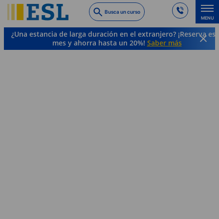
Skip
Busca un curso
to
MENU
main
¿Una estancia de larga duración en el extranjero? ¡Reserva es
content
mes y ahorra hasta un 20%!
Saber más