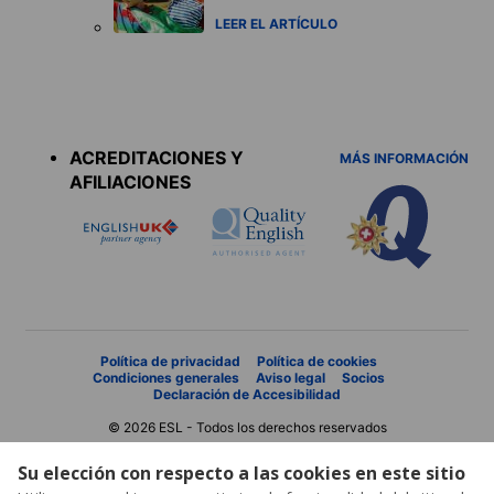
LEER EL ARTÍCULO
Accreditations
menu
ACREDITACIONES Y
MÁS INFORMACIÓN
AFILIACIONES
Política de privacidad
Política de cookies
Condiciones generales
Aviso legal
Socios
Declaración de Accesibilidad
© 2026 ESL - Todos los derechos reservados
Su elección con respecto a las cookies en este sitio