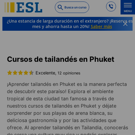
Skip
Busca un curso
to
MENU
main
¿Una estancia de larga duración en el extranjero? ¡Reserva es
content
mes y ahorra hasta un 20%!
Saber más
Cursos de idiomas y destinos
Tailandés
Tailandia
Phuket
Cursos de tailandés en Phuket
Excelente,
12 opiniones
¡Aprender tailandés en Phuket es la manera perfecta
de descubrir este paraíso! Explora el ambiente
tropical de esta ciudad tan famosa a través de
nuestros cursos de tailandés en Phuket y déjate
sorprender por sus playas de arena blanca, su
deliciosa gastronomía y por las actividades que
ofrece. Al aprender tailandés en Tailandia, conocerás
de cerca una cultura muy rica y podrás explorar