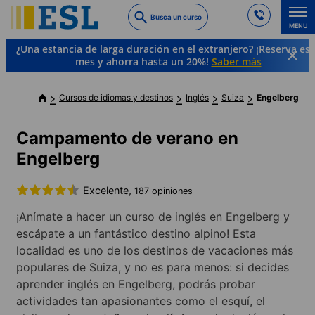
Skip
Busca un curso
to
MENU
main
¿Una estancia de larga duración en el extranjero? ¡Reserva es
content
mes y ahorra hasta un 20%!
Saber más
Cursos de idiomas y destinos
Inglés
Suiza
Engelberg
Campamento de verano en
Engelberg
Excelente,
187 opiniones
¡Anímate a hacer un curso de inglés en Engelberg y
escápate a un fantástico destino alpino! Esta
localidad es uno de los destinos de vacaciones más
populares de Suiza, y no es para menos: si decides
aprender inglés en Engelberg, podrás probar
actividades tan apasionantes como el esquí, el