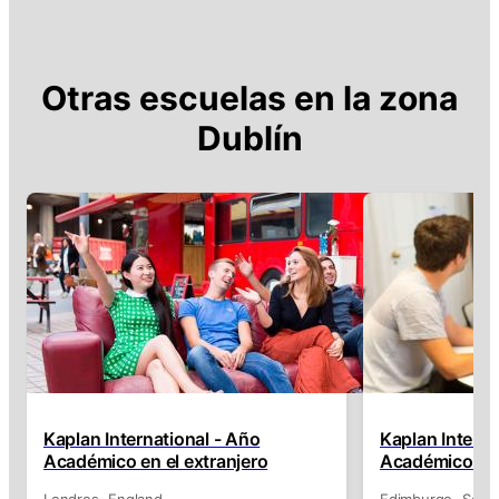
Otras escuelas en la zona
Dublín
Kaplan International - Año
Kaplan Interna
Académico en el extranjero
Académico en 
Londres
England
Edimburgo
Scotl