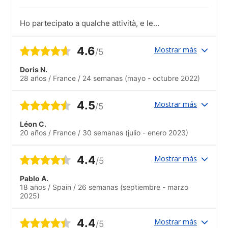
Ho partecipato a qualche attività, e le
trovo davvero interessanti per conoscere
il posto e nuove persone.
4.6
Mostrar más
/5
Doris N.
28 años
/
France
/
24 semanas
(mayo - octubre 2022)
4.5
Mostrar más
/5
Léon C.
20 años
/
France
/
30 semanas
(julio - enero 2023)
4.4
Mostrar más
/5
Pablo A.
18 años
/
Spain
/
26 semanas
(septiembre - marzo
2025)
4.4
Mostrar más
/5