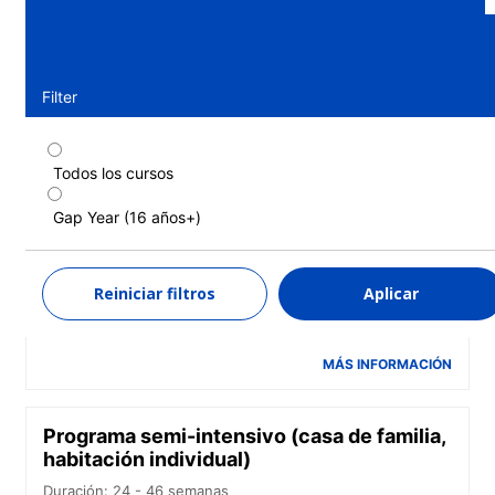
Filter
Todos los cursos
Programa semi-intensivo (casa de familia,
habitación doble)
Gap Year (16 años+)
Duración: 24 - 46 semanas
Niveles: Elemental (A1) a Avanzado (C1)
Reiniciar filtros
Aplicar
24 semanas
desde
10.960 EUR
MÁS INFORMACIÓN
Programa semi-intensivo (casa de familia,
habitación individual)
Duración: 24 - 46 semanas