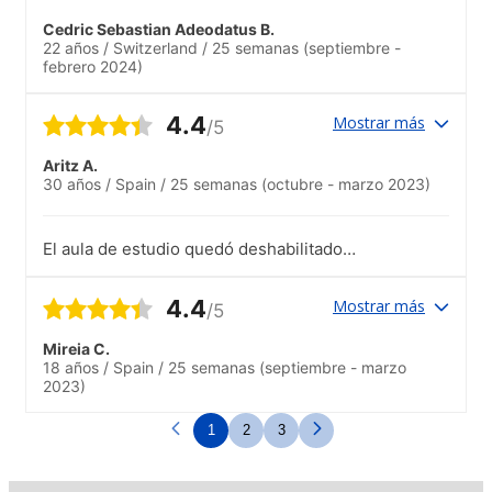
Cedric Sebastian Adeodatus B.
22 años
/
Switzerland
/
25 semanas
(septiembre -
febrero 2024)
4.4
Mostrar más
/5
Aritz A.
30 años
/
Spain
/
25 semanas
(octubre - marzo 2023)
El aula de estudio quedó deshabilitado
los últimos meses de mi estancia.
4.4
Mostrar más
/5
Mireia C.
18 años
/
Spain
/
25 semanas
(septiembre - marzo
2023)
1
2
3