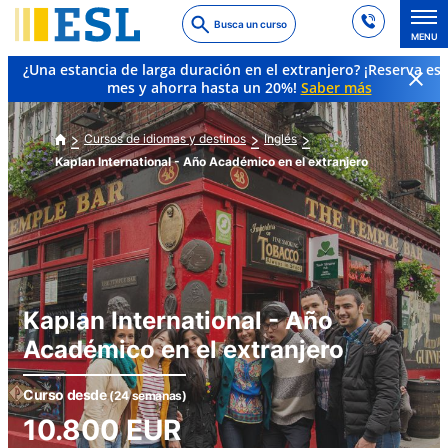
Skip
Busca un curso
to
MENU
main
¿Una estancia de larga duración en el extranjero? ¡Reserva es
content
mes y ahorra hasta un 20%!
Saber más
Cursos de idiomas y destinos
Inglés
Kaplan International - Año Académico en el extranjero
Kaplan International - Año
Académico en el extranjero
Curso desde
(24 semanas)
10.800
EUR