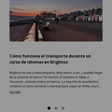
Brig
El alo
con am
indepe
inglés
de la 
Las ca
con ot
prefie
de idi
Cómo funciona el transporte durante un
curso de idiomas en Brighton
El prec
nuestr
presup
Brighton es una ciudad pequeña, ideal para ir a pie, y puedes llegar
de la estación al mar en 15 minutos. El autobús es fiable y
frecuente , uniendo todos los barrios. La mayoría de estudiantes
compran un bono semanal o mensual para viajar sin límite, mucho
más económico que billetes sueltos. El uso de la bicicleta es muy
popular, con carriles exclusivos junto al mar y muchos servicios de
alquiler. Para viajes largos, el tren directo a Londres tarda menos
de una hora y conecta fácilmente con otras ciudades del Reino
Unido.