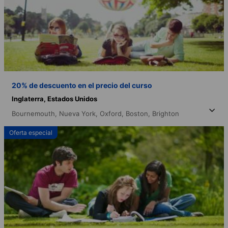
20% de descuento en el precio del curso
Inglaterra,
Estados Unidos
Bournemouth,
Nueva York,
Oxford,
Boston,
Brighton
Oferta especial