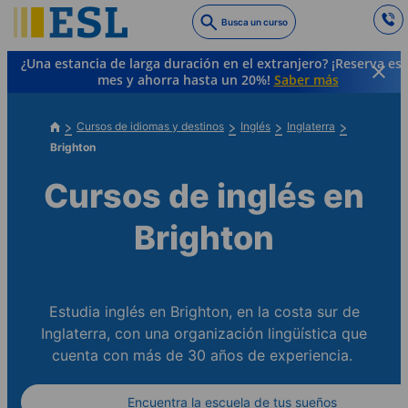
Skip
Busca un curso
to
main
¿Una estancia de larga duración en el extranjero? ¡Reserva es
content
mes y ahorra hasta un 20%!
Saber más
Cursos de idiomas y destinos
Inglés
Inglaterra
Brighton
Cursos de inglés en
Brighton
Estudia inglés en Brighton, en la costa sur de
Inglaterra, con una organización lingüística que
cuenta con más de 30 años de experiencia.
Encuentra la escuela de tus sueños