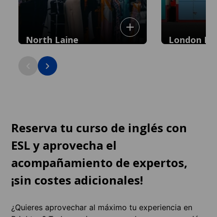
North Laine
London Ro
Barrio bohemio con tiendas
Zona animada y mu
independientes originales, cafés y
tiendas y restau
boutiques vintage: a 5 minutos del
minutos del centr
centro.
Reserva tu curso de inglés con
ESL y aprovecha el
acompañamiento de expertos,
¡sin costes adicionales!
¿Quieres aprovechar al máximo tu experiencia en