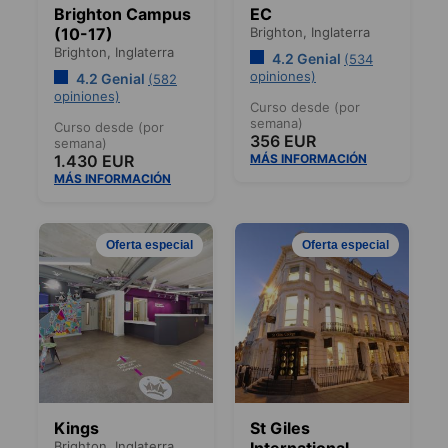
Brighton Campus
EC
(10-17)
Brighton,
Inglaterra
Brighton,
Inglaterra
4.2 Genial
(534
opiniones)
4.2 Genial
(582
opiniones)
Curso desde (por
semana)
Curso desde (por
356 EUR
semana)
1.430 EUR
MÁS INFORMACIÓN
MÁS INFORMACIÓN
Oferta especial
Oferta especial
Kings
St Giles
Brighton,
Inglaterra
International