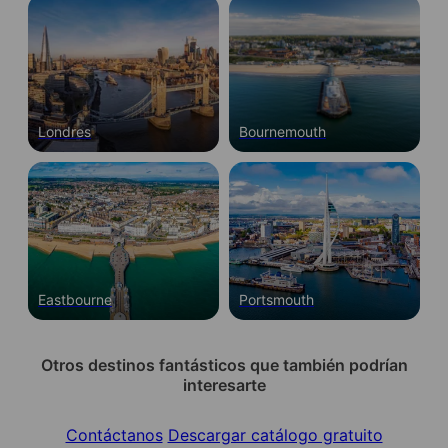
recomendamos consultar los requisitos
actuales del visado británico o contactarnos
para asesoramiento personalizado.
Londres
Bournemouth
Eastbourne
Portsmouth
Otros destinos fantásticos que también podrían
interesarte
Contáctanos
Descargar catálogo gratuito