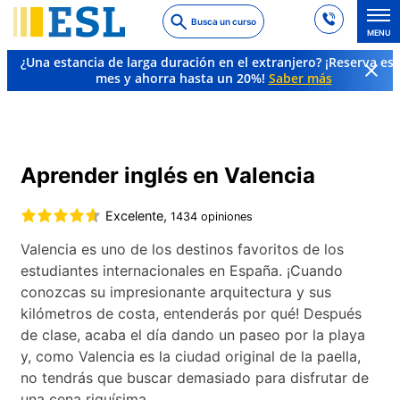
Skip
Busca un curso
to
MENU
main
¿Una estancia de larga duración en el extranjero? ¡Reserva es
content
mes y ahorra hasta un 20%!
Saber más
Cursos de idiomas y destinos
Inglés
España
Valencia
Aprender inglés en Valencia
Excelente,
1434 opiniones
Valencia es uno de los destinos favoritos de los
estudiantes internacionales en España. ¡Cuando
conozcas su impresionante arquitectura y sus
kilómetros de costa, entenderás por qué! Después
de clase, acaba el día dando un paseo por la playa
y, como Valencia es la ciudad original de la paella,
no tendrás que buscar demasiado para disfrutar de
una cena riquísima.