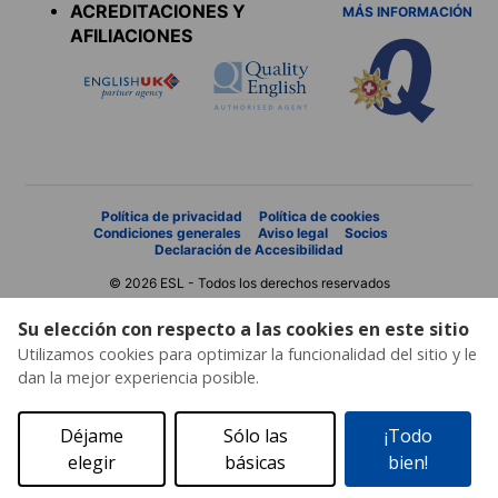
ACREDITACIONES Y
MÁS INFORMACIÓN
AFILIACIONES
Política de privacidad
Política de cookies
Condiciones generales
Aviso legal
Socios
Declaración de Accesibilidad
© 2026 ESL - Todos los derechos reservados
Su elección con respecto a las cookies en este sitio
Utilizamos cookies para optimizar la funcionalidad del sitio y le
dan la mejor experiencia posible.
Déjame
Sólo las
¡Todo
elegir
básicas
bien!
Solicita un presupuesto
Catálogo