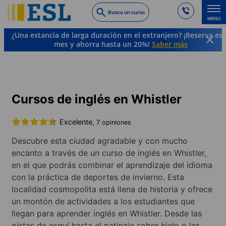
Skip
Busca un curso
to
MENU
main
¿Una estancia de larga duración en el extranjero? ¡Reserva es
content
mes y ahorra hasta un 20%!
Saber más
Cursos de idiomas y destinos
Inglés
Canadá
Whistler
Cursos de inglés en Whistler
Excelente,
7 opiniones
Descubre esta ciudad agradable y con mucho
encanto a través de un curso de inglés en Whistler,
en el que podrás combinar el aprendizaje del idioma
con la práctica de deportes de invierno. Esta
localidad cosmopolita está llena de historia y ofrece
un montón de actividades a los estudiantes que
llegan para aprender inglés en Whistler. Desde las
pistas de esquí hasta el patinaje sobre hielo o las