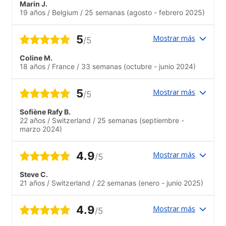
Marin J.
19 años
/
Belgium
/
25 semanas
(agosto - febrero 2025)
5
Mostrar más
/5
Coline M.
18 años
/
France
/
33 semanas
(octubre - junio 2024)
5
Mostrar más
/5
Sofiène Rafy B.
22 años
/
Switzerland
/
25 semanas
(septiembre -
marzo 2024)
4.9
Mostrar más
/5
Steve C.
21 años
/
Switzerland
/
22 semanas
(enero - junio 2025)
4.9
Mostrar más
/5