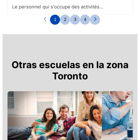
Le personnel qui s'occupe des activités
est extrêmement gentil et disponible. Ils
feront tout pour vous mettre à l'aise si
1
2
3
4
vous venez seule. Toujours à l'écoute
pour des renseignements ou questions
Otras escuelas en la zona
Toronto