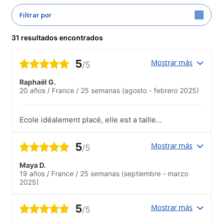
Filtrar por
31 resultados encontrados
5
Mostrar más
/5
Raphaël G.
20 años
/
France
/
25 semanas
(agosto - febrero 2025)
Ecole idéalement placé, elle est a taille
humaine avec des locaux très propre et
très bien entretenu. Le personnel
5
Mostrar más
/5
d'accueil est très gentil.
Maya D.
19 años
/
France
/
25 semanas
(septiembre - marzo
2025)
5
Mostrar más
/5