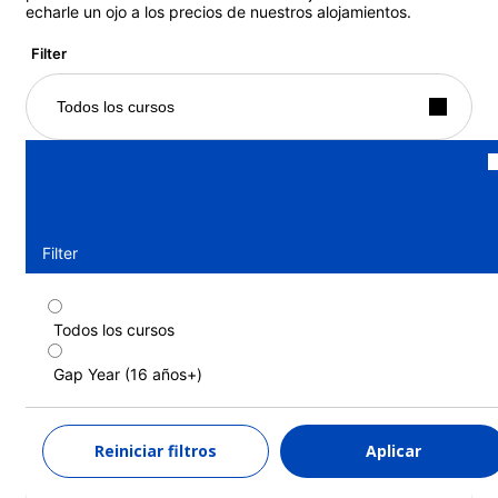
echarle un ojo a los precios de nuestros alojamientos.
Filter
Todos los cursos
Filter
Todos los cursos
Programa semi-intensivo (casa de familia,
habitación doble)
Gap Year (16 años+)
Duración: 24 - 46 semanas
Niveles: Elemental (A1) a Intermedio superior (B2)
Reiniciar filtros
Aplicar
24 semanas
desde
9.858 EUR