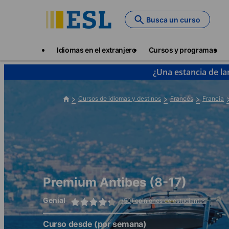
Skip
to
Busca un curso
main
content
Main
Idiomas en el extranjero
Cursos y programas
navigation
¿Una estancia de la
Cursos de idiomas y destinos
Francés
Francia
Premium Antibes (8-17)
Genial
(50) opiniones de estudiantes
Curso desde
(por semana)