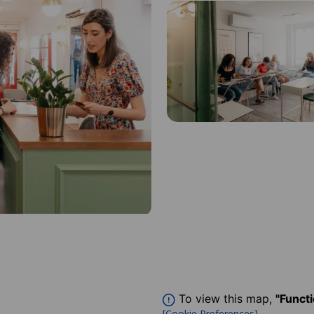
To view this map,
"Funct
.
[Cookie Preferences]