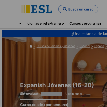
Skip
to
Busca un curso
main
content
Main
Idiomas en el extranjero
Cursos y programas
navigation
¿Una estancia de la
Cursos de idiomas y destinos
Español
España
Expanish Jóvenes (16-20)
Sin evaluar
(0 opiniones)
Curso desde
(por semana)