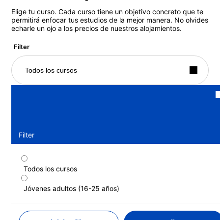
Elige tu curso. Cada curso tiene un objetivo concreto que te
permitirá enfocar tus estudios de la mejor manera. No olvides
echarle un ojo a los precios de nuestros alojamientos.
Filter
Todos los cursos
Filter
Todos los cursos
Jóvenes adultos - Programa estándar
(Casa de familia) (16-20 años)
Jóvenes adultos (16-25 años)
Duración: 2 - 9 semanas
Niveles: Principiante a Cercano a la lengua materna (C2)