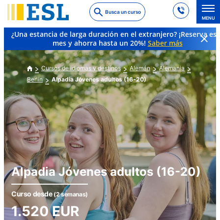
Skip
Busca un curso
to
MENU
main
¿Una estancia de larga duración en el extranjero? ¡Reserva es
content
mes y ahorra hasta un 20%!
Saber más
Cursos de idiomas y destinos
Alemán
Alemania
Berlín
Alpadia Jóvenes adultos (16-20)
Alpadia Jóvenes adultos (16-20)
Curso desde
(2 semanas)
1.520
EUR