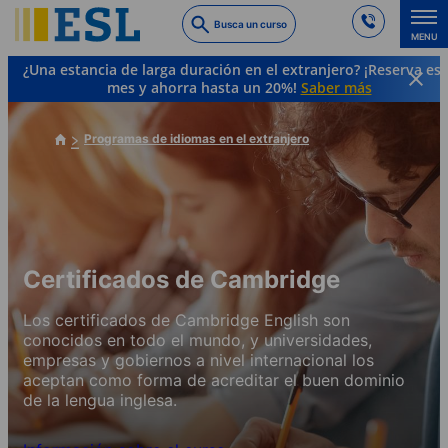
Skip
Busca un curso
to
MENU
main
¿Una estancia de larga duración en el extranjero? ¡Reserva es
content
mes y ahorra hasta un 20%!
Saber más
Programas de idiomas en el extranjero
Certificados de Cambridge
Los certificados de Cambridge English son
conocidos en todo el mundo, y universidades,
empresas y gobiernos a nivel internacional los
aceptan como forma de acreditar el buen dominio
de la lengua inglesa.