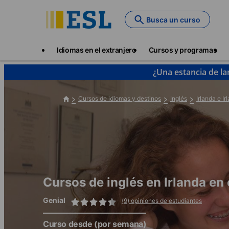
Skip
to
Busca un curso
main
content
Main
Idiomas en el extranjero
Cursos y programas
navigation
¿Una estancia de la
Cursos de idiomas y destinos
Inglés
Irlanda e Ir
Cursos de inglés en Irlanda en
Genial
(9) opiniones de estudiantes
Curso desde
(por semana)