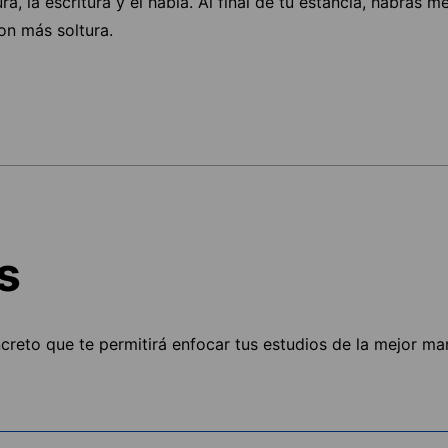
ura, la escritura y el habla. Al final de tu estancia, habrás m
on más soltura.
s
ncreto que te permitirá enfocar tus estudios de la mejor ma