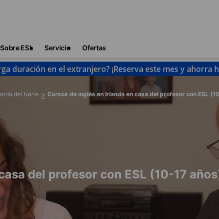
Sobre ESL
Servicio
Ofertas
rga duración en el extranjero? ¡Reserva este mes y ahorra 
landa del Norte
Cursos de inglés en Irlanda en casa del profesor con ESL (1
 casa del profesor con ESL (10-17 años