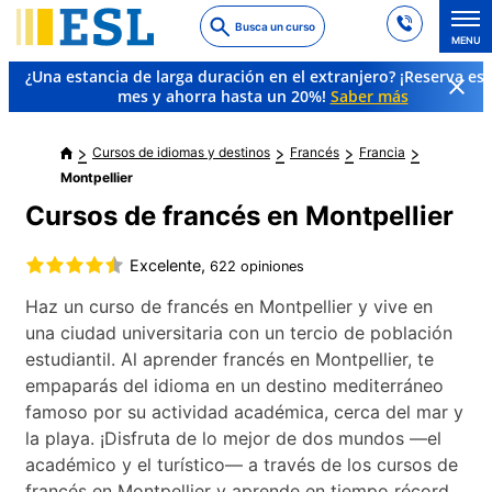
Skip
Busca un curso
to
MENU
main
¿Una estancia de larga duración en el extranjero? ¡Reserva es
content
mes y ahorra hasta un 20%!
Saber más
Cursos de idiomas y destinos
Francés
Francia
Montpellier
Cursos de francés en Montpellier
Excelente,
622 opiniones
Haz un curso de francés en Montpellier y vive en
una ciudad universitaria con un tercio de población
estudiantil. Al aprender francés en Montpellier, te
empaparás del idioma en un destino mediterráneo
famoso por su actividad académica, cerca del mar y
la playa. ¡Disfruta de lo mejor de dos mundos —el
académico y el turístico— a través de los cursos de
francés en Montpellier y aprende en tiempo récord